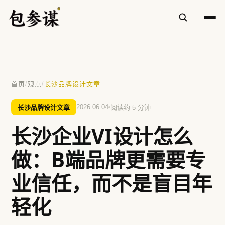
✕
/
/
首页
观点
长沙品牌设计文章
热门搜索
长沙品牌设计文章
2026.06.04
阅读约 5 分钟
VI设计
空间设计
标志设计
包装设计
长沙企业VI设计怎么
餐饮
方鲜
慧庭手写体
做：B端品牌更需要专
提示：⌘/Ctrl + K 随时唤起搜索
业信任，而不是盲目年
轻化