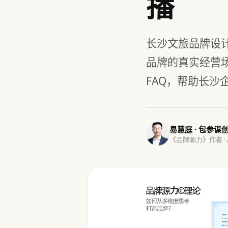
播
长沙文旅品牌设
品牌的真实经营
FAQ，帮助长沙
易慧庭 · 包参谋
《品牌源力》作者 ·