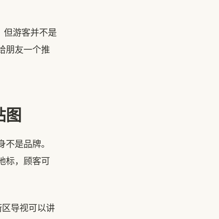
。但游客并不是
给朋友一个推
贴图
身不是品牌。
地标，顾客可
街区导视可以讲