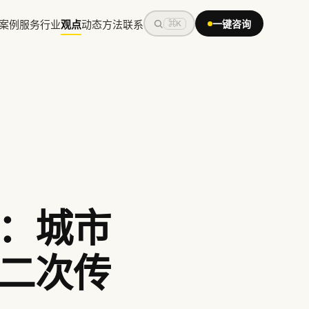
案例
服务
行业
观点
动态
方法
联系
一键咨询
⌘K
：城市
二次传