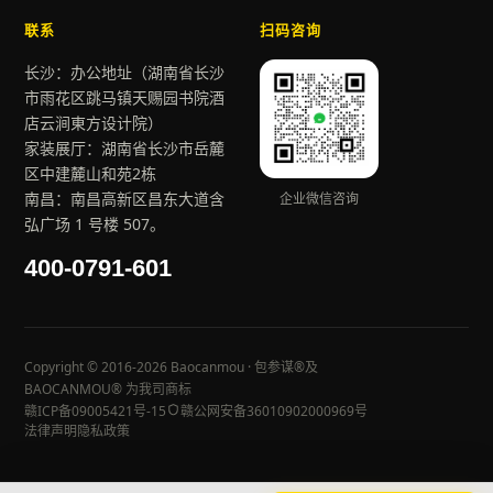
联系
扫码咨询
长沙：办公地址（湖南省长沙
市雨花区跳马镇天赐园书院酒
店云涧東方设计院）
家装展厅：湖南省长沙市岳麓
区中建麓山和苑2栋
南昌：南昌高新区昌东大道含
企业微信咨询
弘广场 1 号楼 507。
400-0791-601
Copyright © 2016-2026 Baocanmou · 包参谋®及
BAOCANMOU® 为我司商标
赣ICP备09005421号-15
赣公网安备36010902000969号
法律声明
隐私政策