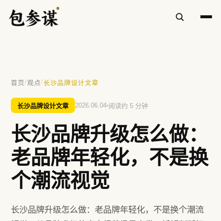
✕
/
/
首页
观点
长沙品牌设计文章
热门搜索
长沙品牌设计文章
2026.06.04
阅读约 5 分钟
VI设计
空间设计
标志设计
包装设计
长沙品牌升级怎么做：
餐饮
方鲜
慧庭手写体
老品牌年轻化，不是换
提示：⌘/Ctrl + K 随时唤起搜索
个潮流视觉
长沙品牌升级怎么做：老品牌年轻化，不是换个潮流