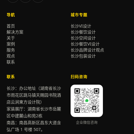
导航
城市专题
首页
长沙VI设计
解决方案
长沙餐饮设计
关于
长沙空间设计
案例
长沙餐饮VI设计
服务
长沙品牌设计观点
观点
长沙包装设计
联系
联系
扫码咨询
长沙：办公地址（湖南省长沙
市雨花区跳马镇天赐园书院酒
店云涧東方设计院）
家装展厅：湖南省长沙市岳麓
区中建麓山和苑2栋
南昌：南昌高新区昌东大道含
企业微信咨询
弘广场 1 号楼 507。