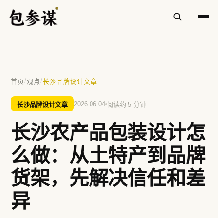
✕
/
/
首页
观点
长沙品牌设计文章
热门搜索
长沙品牌设计文章
2026.06.04
阅读约 5 分钟
VI设计
空间设计
标志设计
包装设计
长沙农产品包装设计怎
餐饮
方鲜
慧庭手写体
么做：从土特产到品牌
提示：⌘/Ctrl + K 随时唤起搜索
货架，先解决信任和差
异