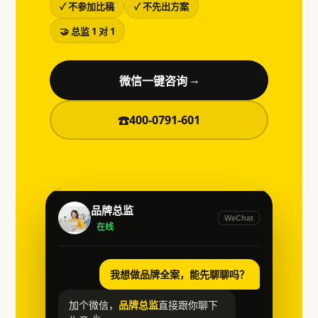
✓ 不参加比稿
✓ 不先出方案
🤝 总监 1 对 1
微信一键咨询
→
400-0791-601
☎
品牌总监
WeChat
在线
我想做品牌全案，能先聊聊吗？
加个微信，
品牌总监
直接跟你聊下